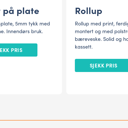
t på plate
Rollup
splate, 5mm tykk med
Rollup med print, ferdi
rne. Innendørs bruk.
montert og med polstr
bæreveske. Solid og h
kassett.
JEKK PRIS
SJEKK PRIS