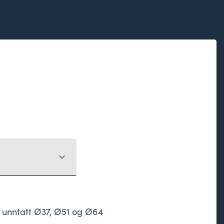
expand_more
er unntatt Ø37, Ø51 og Ø64