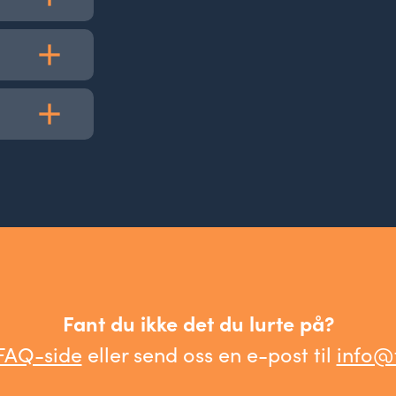
er finnes
egg på kr.
F og til
gang
Fant du ikke det du lurte på?
gstid.
FAQ-side
eller send oss en e-post til
info@