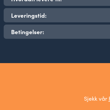
klistremerker som er kvadratiske eller rektangulære.
Leveringstid:
Last opp en
trykklar PDF
under bestilling.
Runde klistremerker i 51 mm diameter og 64 mm diamet
kun med blank overflate.
Betingelser:
Normal leveringstid er 3 dager.
Ekspresslevering på 1 dag mot et ekspresstill
500,- + mva.
Våre generelle
salgs- og leveringsbetingelser
Store opplag kan ta lenger tid.
Dette kommer evt. frem under bestillingen.
Leveringstiden angir tiden fra vi har mottatt trykklar PD
trykksaken ligger klar for avhenting/forsendelse. Post
og/eller budtjenester kommer i tillegg til oppgitt leverin
Sjekk vår