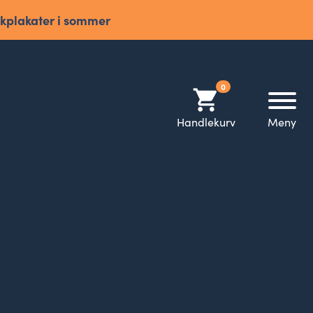
kkplakater i sommer
0
shopping_cart
Handlekurv
Meny