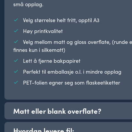
små opplag.
Velg størrelse helt fritt, opptil A3
Høy printkvalitet
Velg mellom matt og gloss overflate, (runde e
finnes kun i silkematt)
Lett å fjerne bakpapiret
Perfekt til emballasje o.l. i mindre opplag
PET-folien egner seg som flaskeetiketter
Matt eller blank overflate?
Hvordan levere fil:
Du kan velge mellom matt og blank overflate på alle