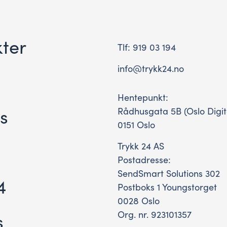
kter
Tlf: 919 03 194
info@trykk24.no
Hentepunkt:
ks
Rådhusgata 5B (Oslo Digit
0151 Oslo
Trykk 24 AS
Postadresse:
SendSmart Solutions 302
4
Postboks 1 Youngstorget
0028 Oslo
s
Org. nr. 923101357