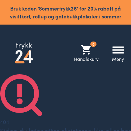
Bruk koden 'Sommertrykk26' for 20% rabatt på
visittkort, rollup og gatebukkplakater i sommer
0
shopping_cart
Handlekurv
Meny
404
Siden du leter etter eksisterer ikke eller har