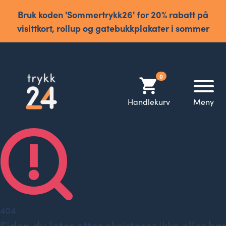
Bruk koden 'Sommertrykk26' for 20% rabatt på
visittkort, rollup og gatebukkplakater i sommer
0
shopping_cart
Handlekurv
Meny
404
Siden du leter etter eksisterer ikke eller har