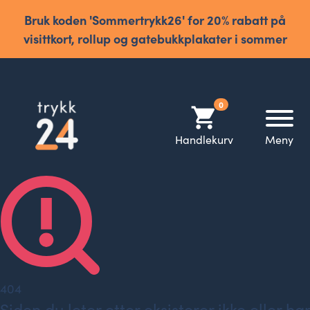
Bruk koden 'Sommertrykk26' for 20% rabatt på
visittkort, rollup og gatebukkplakater i sommer
0
shopping_cart
Handlekurv
Meny
404
Siden du leter etter eksisterer ikke eller har