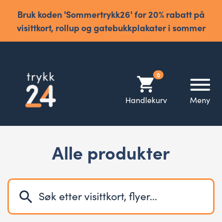
Bruk koden 'Sommertrykk26' for 20% rabatt på
visittkort, rollup og gatebukkplakater i sommer
0
shopping_cart
Handlekurv
Meny
Alle produkter
search