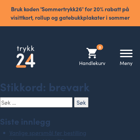
Bruk koden 'Sommertrykk26' for 20% rabatt på
visittkort, rollup og gatebukkplakater i sommer
0
shopping_cart
Handlekurv
Meny
Stikkord:
brevark
Søk
etter:
Siste innlegg
Vanlige spørsmål før bestilling