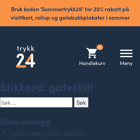
Bruk koden 'Sommertrykk26' for 20% rabatt på
visittkort, rollup og gatebukkplakater i sommer
0
shopping_cart
Handlekurv
Meny
Stikkord:
gateskilt
Søk
etter:
Siste innlegg
Vanlige spørsmål før bestilling