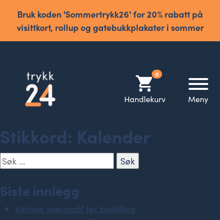
Bruk koden 'Sommertrykk26' for 20% rabatt på
visittkort, rollup og gatebukkplakater i sommer
0
shopping_cart
Handlekurv
Meny
Stikkord:
Kalender
Søk
etter:
Siste innlegg
Vanlige spørsmål før bestilling