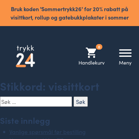
Bruk koden 'Sommertrykk26' for 20% rabatt på
visittkort, rollup og gatebukkplakater i sommer
0
shopping_cart
Handlekurv
Meny
Stikkord:
vissittkort
Søk
etter:
Siste innlegg
Vanlige spørsmål før bestilling